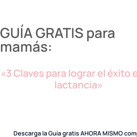
GUÍA GRATIS para
mamás:
«3 Claves para lograr el éxito 
lactancia»
Descarga la Guía gratis AHORA MISMO comp