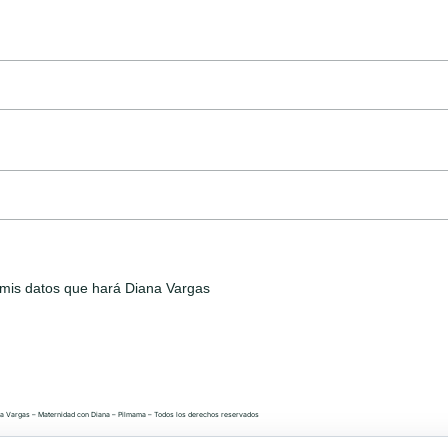
de mis datos que hará Diana Vargas
a Vargas – Maternidad con Diana – Pilmama – Todos los derechos reservados