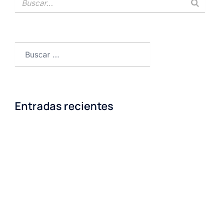
Entradas recientes
La rebeldía de ser madre, amamantar y trabajar.
“Créeme, nunca quise tener que elegir entre mi
profesión y una familia”
¿Cómo falla la lactancia?
Exterogestación: Los segundos nueve meses
“gestando”