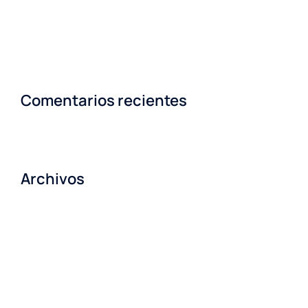
Empoderémonos y hagamos posible la Lactancia
Materna.
Comentarios recientes
Archivos
julio 2023
agosto 2022
marzo 2021
marzo 2019