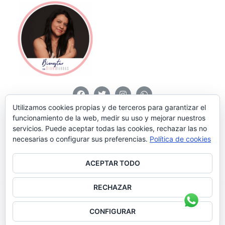
Utilizamos cookies propias y de terceros para garantizar el
funcionamiento de la web, medir su uso y mejorar nuestros
servicios. Puede aceptar todas las cookies, rechazar las no
Design by Macondo Consultores
Theme: Diana
necesarias o configurar sus preferencias.
Política de cookies
Vargas
by Macondo
.
ACEPTAR TODO
RECHAZAR
© 2026 Diana Vargas - Diseñado por
Macondo
CONFIGURAR
Consultores